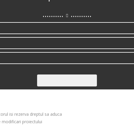
..........
..........
Aboneaza-te
orul isi rezerva dreptul sa aduca
 modificari proiectului