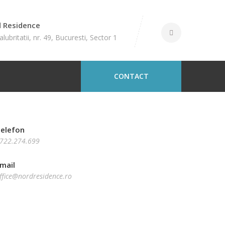
 Residence
Salubritatii, nr. 49, Bucuresti, Sector 1
CONTACT
elefon
722.274.699
mail
ffice@nordresidence.ro