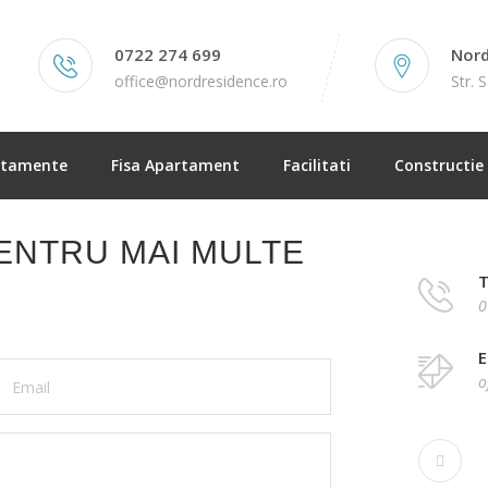
0722 274 699
Nord
office@nordresidence.ro
Str. 
rtamente
Fisa Apartament
Facilitati
Constructie
ENTRU MAI MULTE
T
0
E
o